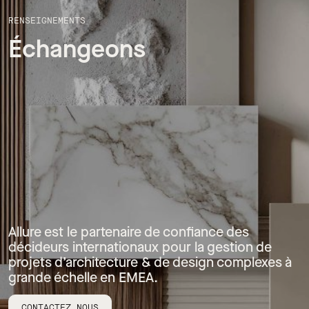
RENSEIGNEMENTS
Échangeons
Allure est le partenaire de confiance des
décideurs internationaux pour la gestion de
projets d’architecture & de design complexes à
grande échelle en EMEA.
CONTACTEZ NOUS