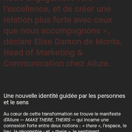
l’excellence, et de créer une
relation plus forte avec ceux
que nous accompagnons »,
déclare Elise Darson de Monts,
Head of Marketing &
Communication chez Allure.
Une nouvelle identité guidée par les personnes
et le sens
Au cœur de cette transformation se trouve le manifeste
d’Allure —
MAKE THERE, THEIRS
— qui incarne une
connexion forte entre deux notions :
« there »
, l’espace, le